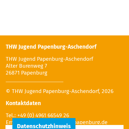
THW Jugend Papenburg-Aschendorf
THW Jugend Papenburg-Aschendorf
Alter Burenweg 7
26871 Papenburg
© THW Jugend Papenburg-Aschendorf, 2026
Kontaktdaten
Tel.: +49 (0) 4961 66549 26
Email: